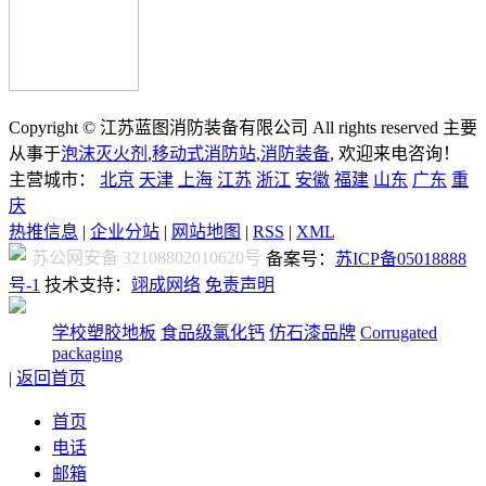
Copyright © 江苏蓝图消防装备有限公司 All rights reserved 主要
从事于
泡沫灭火剂
,
移动式消防站
,
消防装备
, 欢迎来电咨询！
主营城市：
北京
天津
上海
江苏
浙江
安徽
福建
山东
广东
重
庆
热推信息
|
企业分站
|
网站地图
|
RSS
|
XML
苏公网安备 32108802010620号
备案号：
苏ICP备05018888
号-1
技术支持：
翊成网络
免责声明
学校塑胶地板
食品级氯化钙
仿石漆品牌
Corrugated
packaging
|
返回首页
首页
电话
邮箱