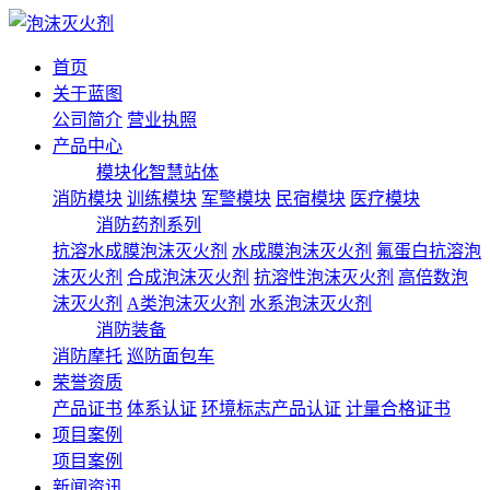
首页
关于蓝图
公司简介
营业执照
产品中心
模块化智慧站体
消防模块
训练模块
军警模块
民宿模块
医疗模块
消防药剂系列
抗溶水成膜泡沫灭火剂
水成膜泡沫灭火剂
氟蛋白抗溶泡
沫灭火剂
合成泡沫灭火剂
抗溶性泡沫灭火剂
高倍数泡
沫灭火剂
A类泡沫灭火剂
水系泡沫灭火剂
消防装备
消防摩托
巡防面包车
荣誉资质
产品证书
体系认证
环境标志产品认证
计量合格证书
项目案例
项目案例
新闻资讯